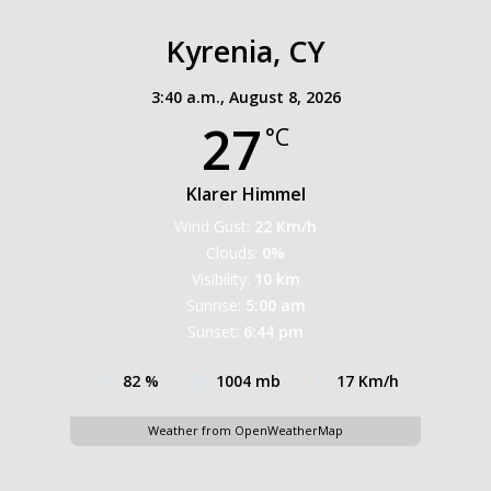
Kyrenia, CY
3:40 a.m.,
August 8, 2026
27
°C
Klarer Himmel
Wind Gust:
22 Km/h
Clouds:
0%
Visibility:
10 km
Sunrise:
5:00 am
Sunset:
6:44 pm
82 %
1004 mb
17 Km/h
Weather from OpenWeatherMap