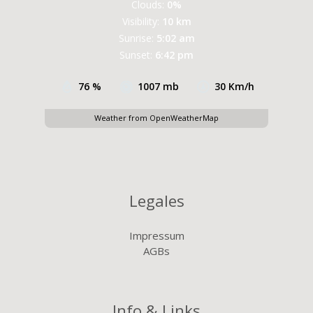
Clouds:
0%
Visibility:
10 km
Sunrise:
5:02 am
Sunset:
6:42 pm
76 %
1007 mb
30 Km/h
Weather from OpenWeatherMap
Legales
Impressum
AGBs
Info & Links