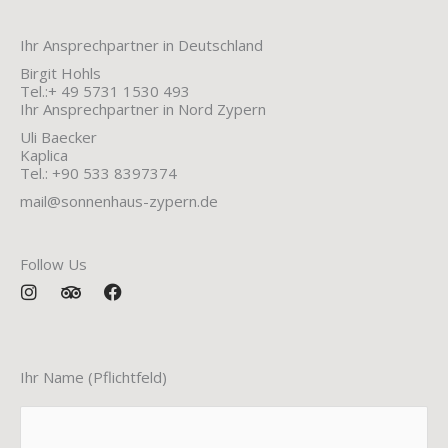
Ihr Ansprechpartner in Deutschland
Birgit Hohls
Tel.:+ 49 5731 1530 493
Ihr Ansprechpartner in Nord Zypern
Uli Baecker
Kaplica
Tel.: +90 533 8397374
mail@sonnenhaus-zypern.de
Follow Us
I
T
F
n
r
a
s
i
c
t
p
e
a
a
b
Ihr Name (Pflichtfeld)
g
d
o
r
v
o
a
i
k
m
s